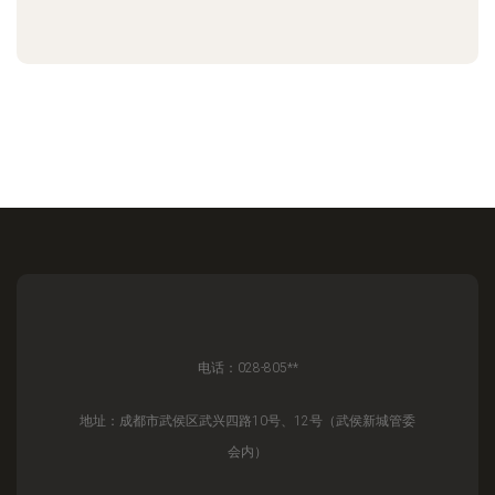
电话：028-805**
地址：成都市武侯区武兴四路10号、12号（武侯新城管委
会内）